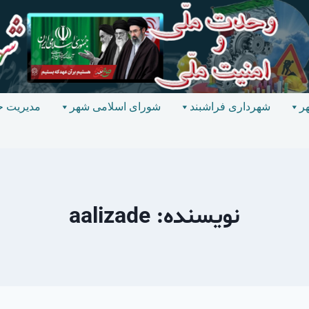
ر
شهرداری فراشبند
شورای اسلامی شهر
مدیریت ح
نویسنده: aalizade