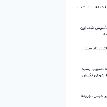
 سرقت اطلاعات شخصی
نتی تأسیس شد. این
اد.
ستفاده نادرست از
۱۷۶ رأی موافق، ۳ رأی مخالف و ۲ رأی ممتنع به تصویب رسید.
رای نگهبان مطرح کرده بود، این قانون در ۷ تیر ۱۳۸۸ توسط شورای نگهبان
هایی نظیر حبس، جریمه