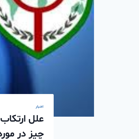
اخبار
علل ارتکاب ج
چیز در مورد