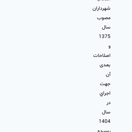
شهرداران
مصوب
سال
1375
و
اصلاحات
بعدی
آن
جهت
اجراي
در
سال
1404
رسيده