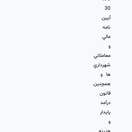
30
آيين
نامه
مالي
و
معاملاتي
شهرداري
ها و
همچنين
قانون
درآمد
پايدار
و
هزينه