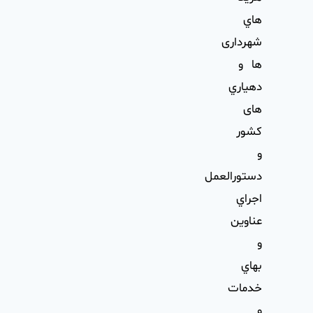
هاي
شهرداری
ها و
دهياري
های
كشور
و
دستورالعمل
اجراي
عناوين
و
بهاي
خدمات
و