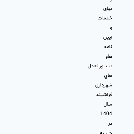
بهای
خدمات
و
آيين
نامه
هاو
دستورالعمل
هاي
شهرداری
فراشبند
سال
1404
در
جلسه