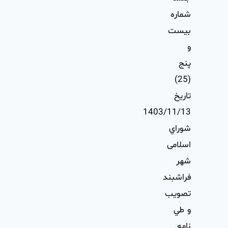
شماره
بيست
و
پنج
(25)
تاريخ
1403/11/13
شوراي
اسلامی
شهر
فراشبند
تصويب
و طي
نامه