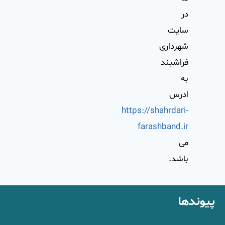
در
سايت
شهرداری
فراشبند
به
ادرس
https://shahrdari-
farashband.ir
می
باشد.
پیوندها