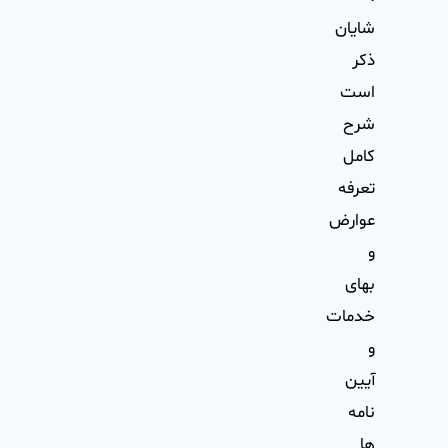
شايان
ذكر
است
شرح
كامل
تعرفه
عوارض
و
بهای
خدمات
و
آيين
نامه
ها