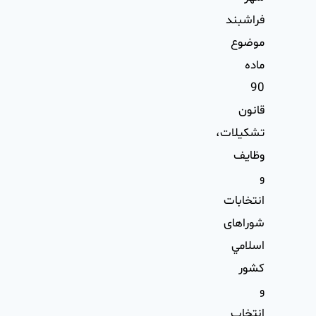
فراشبند
موضوع
ماده
90
قانون
تشكيلات،
وظايف
و
انتخابات
شوراهای
اسلامي
كشور
و
انتخاب