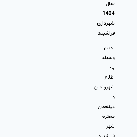
سال
1404
شهرداری
فراشبند
بدين
وسيله
به
اطلاع
شهروندان
و
ذينفعان
محترم
شهر
فراشبند