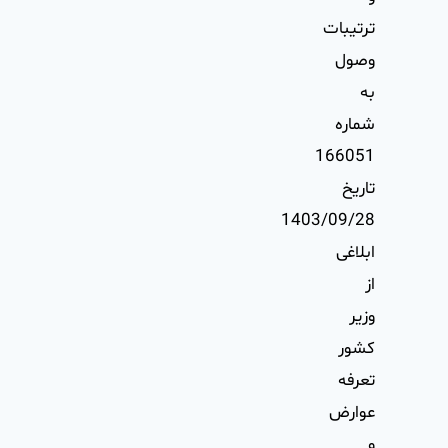
ترتيبات
وصول
به
شماره
166051
تاريخ
1403/09/28
ابلاغی
از
وزير
كشور
تعرفه
عوارض
و