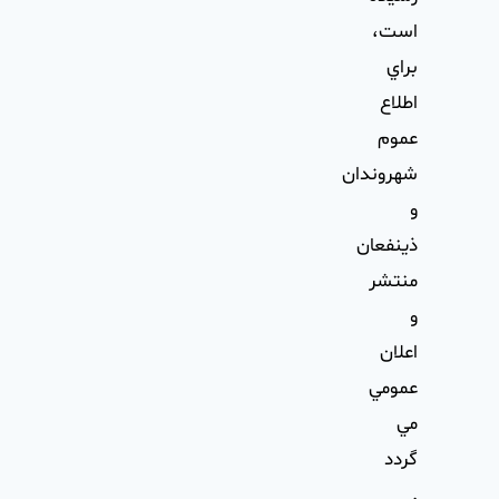
است،
براي
اطلاع
عموم
شهروندان
و
ذينفعان
منتشر
و
اعلان
عمومي
مي
گردد
.