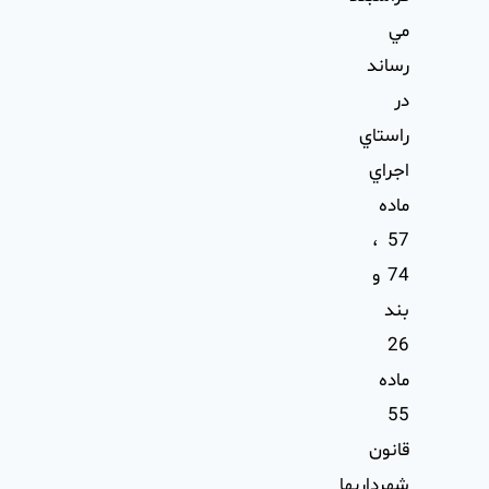
مي
رساند
در
راستاي
اجراي
ماده
57 ،
74 و
بند
26
ماده
55
قانون
شهرداريها