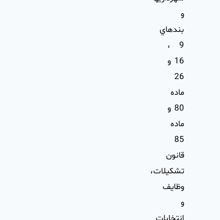
و
بندهاي
9 ،
16 و
26
ماده
80 و
ماده
85
قانون
تشكيلات،
وظايف
و
انتخابات