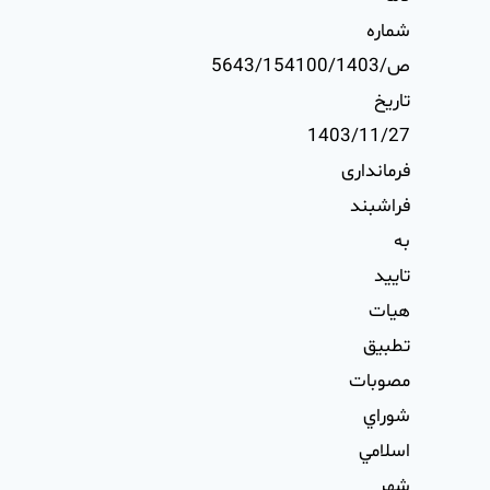
شماره
ص/5643/154100/1403
تاريخ
1403/11/27
فرمانداری
فراشبند
به
تاييد
هيات
تطبيق
مصوبات
شوراي
اسلامي
شهر