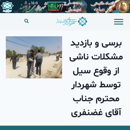
برسی و بازدید
مشکلات ناشی
از وقوع سیل
توسط شهردار
محترم جناب
آقای غضنفری