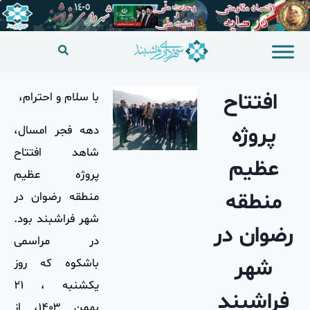
افتتاح
با سلام و احترام،
پروژه
دهه فجر امسال،
شاهد افتتاح
عظیم
پروژه عظیم
منطقه
منطقه رضوان در
شهر فراشبند بود.
رضوان در
در مراسمی
شهر
باشکوه که روز
یکشنبه ، ۲۱
فراشبند
بهمن ۱۴۰۳، از