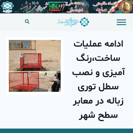
ادامه عملیات
ساخت،رنگ
آمیزی و نصب
سطل توری
زباله در معابر
سطح شهر